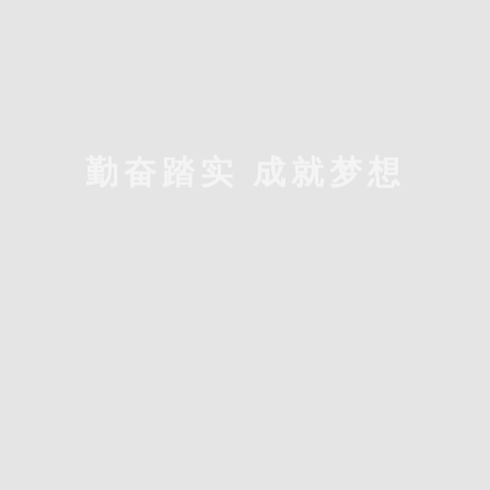
勤奋踏实 成就梦想