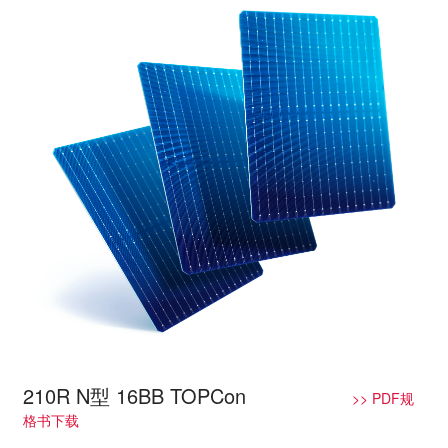
210R N型 16BB TOPCon
>> PDF规
格书下载